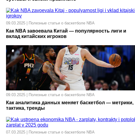
09.03.2025 | Полезные статьи о баскетболе NBA
Как NBA завоевала Китай — популярность лиги и
вклад китайских игроков
09.03.2025 | Полезные статьи о баскетболе NBA
Как аналитика данных меняет баскетбол — метрики,
тактика, тренды
07.03.2025 | Полезные статьи о баскетболе NBA