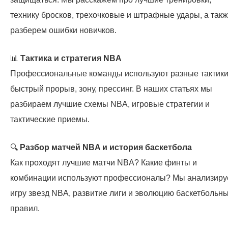
технику бросков, трехочковые и штрафные удары, а так
разберем ошибки новичков.
📊
Тактика и стратегия NBA
Профессиональные команды используют разные тактики
быстрый прорыв, зону, прессинг. В наших статьях мы
разбираем лучшие схемы NBA, игровые стратегии и
тактические приемы.
🔍
Разбор матчей NBA и история баскетбола
Как проходят лучшие матчи NBA? Какие финты и
комбинации используют профессионалы? Мы анализир
игру звезд NBA, развитие лиги и эволюцию баскетбольн
правил.