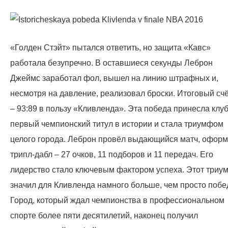
«Голден Стэйт» пытался ответить, но защита «Кавс»
работала безупречно. В оставшиеся секунды Леброн
Джеймс заработал фол, вышел на линию штрафных и,
несмотря на давление, реализовал броски. Итоговый сч
– 93:89 в пользу «Кливленда». Эта победа принесла клу
первый чемпионский титул в истории и стала триумфом
целого города. Леброн провёл выдающийся матч, офор
трипл-дабл – 27 очков, 11 подборов и 11 передач. Его
лидерство стало ключевым фактором успеха. Этот триу
значил для Кливленда намного больше, чем просто побе
Город, который ждал чемпионства в профессиональном
спорте более пяти десятилетий, наконец получил