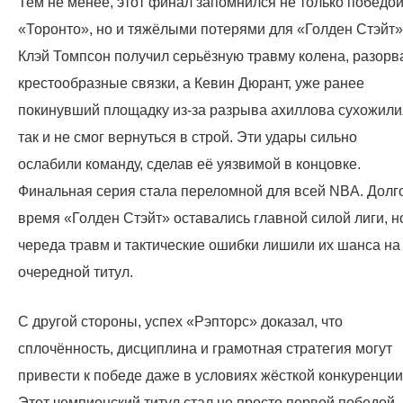
Тем не менее, этот финал запомнился не только победо
«Торонто», но и тяжёлыми потерями для «Голден Стэйт»
Клэй Томпсон получил серьёзную травму колена, разорв
крестообразные связки, а Кевин Дюрант, уже ранее
покинувший площадку из-за разрыва ахиллова сухожили
так и не смог вернуться в строй. Эти удары сильно
ослабили команду, сделав её уязвимой в концовке.
Финальная серия стала переломной для всей NBA. Долг
время «Голден Стэйт» оставались главной силой лиги, н
череда травм и тактические ошибки лишили их шанса на
очередной титул.
С другой стороны, успех «Рэпторс» доказал, что
сплочённость, дисциплина и грамотная стратегия могут
привести к победе даже в условиях жёсткой конкуренции
Этот чемпионский титул стал не просто первой победой