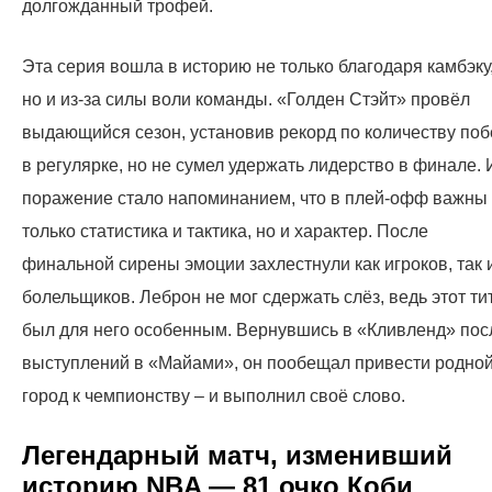
долгожданный трофей.
Эта серия вошла в историю не только благодаря камбэку
но и из-за силы воли команды. «Голден Стэйт» провёл
выдающийся сезон, установив рекорд по количеству поб
в регулярке, но не сумел удержать лидерство в финале. 
поражение стало напоминанием, что в плей-офф важны
только статистика и тактика, но и характер. После
финальной сирены эмоции захлестнули как игроков, так 
болельщиков. Леброн не мог сдержать слёз, ведь этот ти
был для него особенным. Вернувшись в «Кливленд» пос
выступлений в «Майами», он пообещал привести родно
город к чемпионству – и выполнил своё слово.
Легендарный матч, изменивший
историю NBA — 81 очко Коби