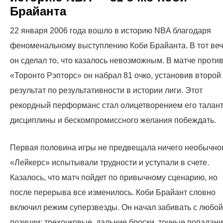
Брайанта
22 января 2006 года вошло в историю NBA благодаря
феноменальному выступлению Коби Брайанта. В тот ве
он сделал то, что казалось невозможным. В матче проти
«Торонто Рэпторс» он набрал 81 очко, установив второй
результат по результативности в истории лиги. Этот
рекордный перформанс стал олицетворением его талант
дисциплины и бескомпромиссного желания побеждать.
Первая половина игры не предвещала ничего необычног
«Лейкерс» испытывали трудности и уступали в счете.
Казалось, что матч пойдет по привычному сценарию, но
после перерыва все изменилось. Коби Брайант словно
включил режим суперзвезды. Он начал забивать с любой
позиции: трехочковые, дальние броски, точные попадан