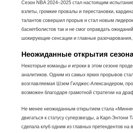
Сезон NBA 2024–2025 стал настоящим испытание
взлеты, громкие провалы и перестановки, кардин
талантов совершил прорыв и стал новым лидером?
баскетболистов так и не смог оправдать ожидани
шокирующие сенсации и главные разочарования, а
Неожиданные открытия сезона
Некоторые команды и игроки в этом сезоне прод
аналитиков. Одним из самых ярких прорывов ста
возглавляемая Шэем Гилджес-Александером, прод
возможен благодаря грамотной стратегии на драф
Не менее неожиданным открытием стала «Миннес
двигаться к статусу суперзвезды, а Карл-Энтони 
сделала клуб одним из главных претендентов на 