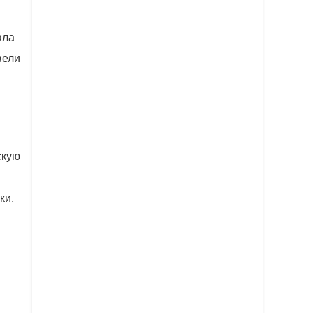
ала
вели
скую
ки,