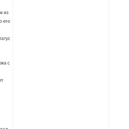
м из
о его
татус
зка с
ет