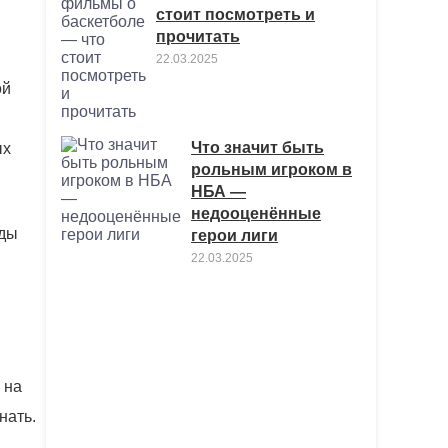
стоит посмотреть и
прочитать
22.03.2025
ой
Что значит быть
ых
рольным игроком в
НБА —
недооценённые
нды
герои лиги
22.03.2025
 на
нать.