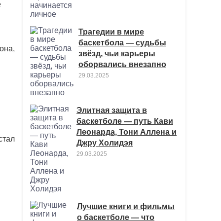
е
Трагедии в мире
баскетбола — судьбы
она,
звёзд, чьи карьеры
оборвались внезапно
29.03.2025
Элитная защита в
баскетболе — путь Кави
Леонарда, Тони Аллена и
стал
Джру Холидэя
29.03.2025
Лучшие книги и фильмы
о баскетболе — что