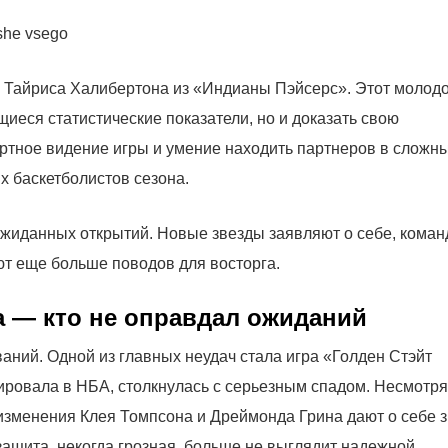
 Тайриса Халибертона из «Индианы Пэйсерс». Этот молод
еся статистические показатели, но и доказать свою
дартное видение игры и умение находить партнеров в сложн
х баскетболистов сезона.
ожиданных открытий. Новые звезды заявляют о себе, кома
ют еще больше поводов для восторга.
а — кто не оправдал ожиданий
аний. Одной из главных неудач стала игра «Голден Стэйт
ировала в НБА, столкнулась с серьезным спадом. Несмотря
изменения Клея Томпсона и Дреймонда Грина дают о себе з
ащита, некогда грозная, больше не выглядит надежной.