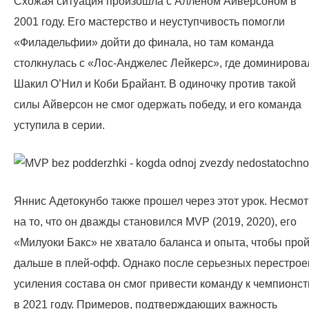
Схожая ситуация произошла с Алленом Айверсоном в
2001 году. Его мастерство и неуступчивость помогли
«Филадельфии» дойти до финала, но там команда
столкнулась с «Лос-Анджелес Лейкерс», где доминирова
Шакил О’Нил и Коби Брайант. В одиночку против такой
силы Айверсон не смог одержать победу, и его команда
уступила в серии.
Яннис Адетокунбо также прошел через этот урок. Несмо
на то, что он дважды становился MVP (2019, 2020), его
«Милуоки Бакс» не хватало баланса и опыта, чтобы про
дальше в плей-офф. Однако после серьезных перестрое
усиления состава он смог привести команду к чемпионст
в 2021 году. Примеров, подтверждающих важность